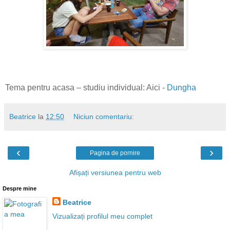
Tema pentru acasa – studiu individual:
Aici
-
Dungha
Beatrice
la
12:50
Niciun comentariu:
‹
›
Pagina de pornire
Afișați versiunea pentru web
Despre mine
Beatrice
Vizualizați profilul meu complet